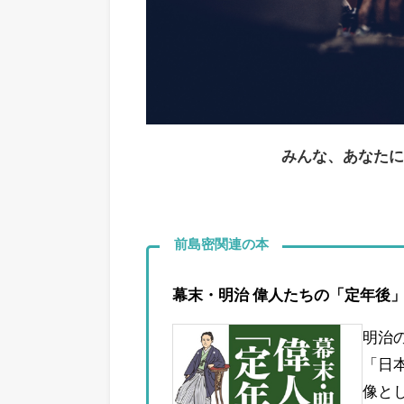
みんな、あなたに
前島密関連の本
幕末・明治 偉人たちの「定年後」
明治
「日
像と