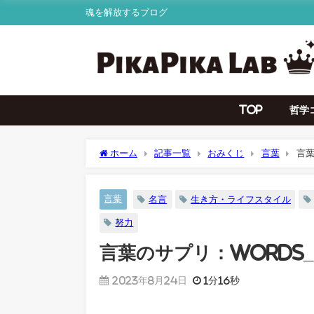
魂を解放するブログ
TOP
哲学
ホーム
記事一覧
おみくじ
言葉
言葉
言葉
名言
生き方・ライフスタイル
努力
言葉のサプリ：Words_
2023年8月24日
1分16秒