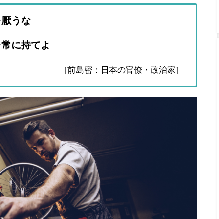
を厭うな
を常に持てよ
［前島密：日本の官僚・政治家］