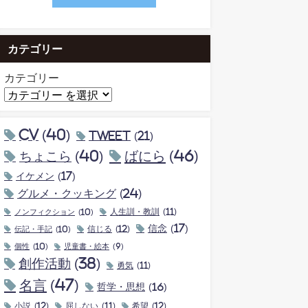
カテゴリー
カテゴリー
CV
(40)
tweet
(21)
ちょこら
(40)
ばにら
(46)
イケメン
(17)
グルメ・クッキング
(24)
ノンフィクション
(10)
人生訓・教訓
(11)
信念
(17)
伝記・手記
(10)
信じる
(12)
個性
(10)
児童書・絵本
(9)
創作活動
(38)
勇気
(11)
名言
(47)
哲学・思想
(16)
小説
(12)
屈しない
(11)
希望
(12)