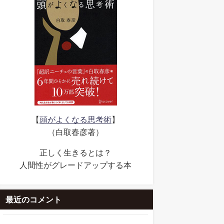
【
頭がよくなる思考術
】
（白取春彦著）
正しく生きるとは？
人間性がグレードアップする本
最近のコメント