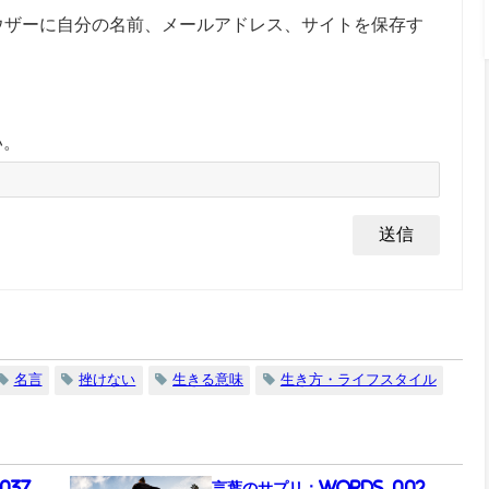
ウザーに自分の名前、メールアドレス、サイトを保存す
い。
名言
挫けない
生きる意味
生き方・ライフスタイル
037
言葉のサプリ：Words_002