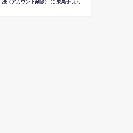
法（アカウント削除）
に
東鳥子
より