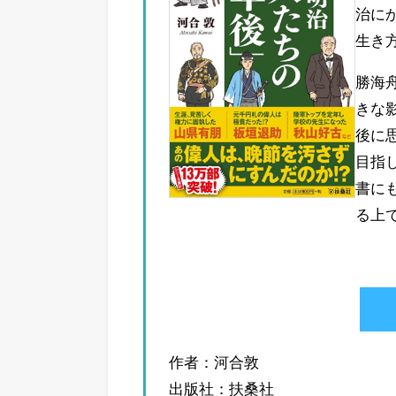
治に
生き
勝海
きな
後に
目指
書に
る上
作者：河合敦
出版社：扶桑社