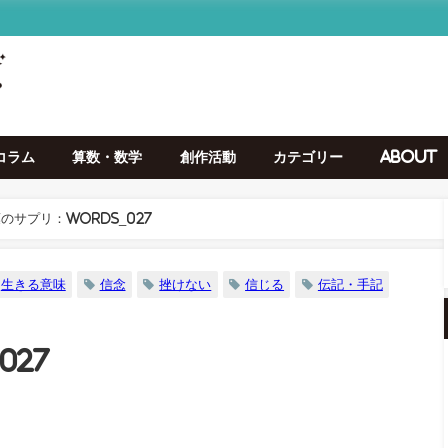
コラム
算数・数学
創作活動
カテゴリー
About
のサプリ：Words_027
生きる意味
信念
挫けない
信じる
伝記・手記
027