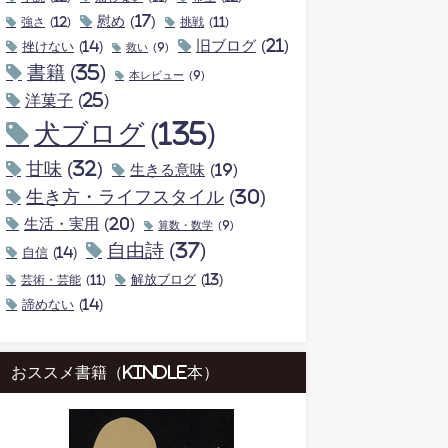
慰め
(17)
強さ
(12)
挑戦
(11)
旧ブログ
(21)
挫けない
(14)
救い
(9)
書籍
(35)
本レビュー
(9)
洋菓子
(25)
犬ブログ
(135)
甘味
(32)
生きる意味
(19)
生き方・ライフスタイル
(30)
生活・実用
(20)
算数・数学
(9)
自由詩
(37)
自信
(14)
解放ブログ
(13)
芸術・芸能
(11)
諦めない
(14)
おススメ書籍（kindle本）