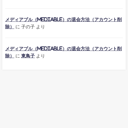
メディアブル（mediable）の退会方法（アカウント削
除）
に
子の子
より
メディアブル（mediable）の退会方法（アカウント削
除）
に
東鳥子
より
TOP
Contact
Privacy Policy
※文章・画像・イラストの無断使用は禁止します。Ⓒ2023-2026.ぴかぴか
ラボ_All Rights Reserved.