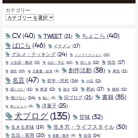
カテゴリー
CV
(40)
ちょこら
(40)
tweet
(21)
ばにら
(46)
イケメン
(17)
グルメ・クッキング
(24)
ノンフィクション
(10)
信念
(17)
人生訓・教訓
(11)
伝記・手記
(10)
信じる
(12)
創作活動
(38)
個性
(10)
勇気
(11)
児童書・絵本
(9)
名言
(47)
哲学・思想
(16)
小説
(12)
慰め
(17)
屈しない
(11)
希望
(12)
強さ
(12)
挑戦
(11)
書籍
(35)
旧ブログ
(21)
挫けない
(14)
救い
(9)
洋菓子
(25)
本レビュー
(9)
犬ブログ
(135)
甘味
(32)
生き方・ライフスタイル
(30)
生きる意味
(19)
生活・実用
(20)
自信
(14)
算数・数学
(9)