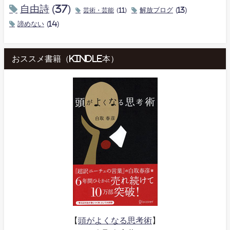
自由詩
(37)
解放ブログ
(13)
芸術・芸能
(11)
諦めない
(14)
おススメ書籍（kindle本）
【
頭がよくなる思考術
】