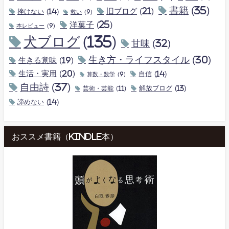
書籍
(35)
旧ブログ
(21)
挫けない
(14)
救い
(9)
洋菓子
(25)
本レビュー
(9)
犬ブログ
(135)
甘味
(32)
生き方・ライフスタイル
(30)
生きる意味
(19)
生活・実用
(20)
自信
(14)
算数・数学
(9)
自由詩
(37)
解放ブログ
(13)
芸術・芸能
(11)
諦めない
(14)
おススメ書籍（kindle本）