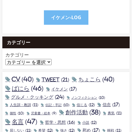
イケメン-LOG
カテゴリー
カテゴリー
CV
(40)
ちょこら
(40)
tweet
(21)
ばにら
(46)
イケメン
(17)
グルメ・クッキング
(24)
ノンフィクション
(10)
信念
(17)
人生訓・教訓
(11)
伝記・手記
(10)
信じる
(12)
創作活動
(38)
個性
(10)
勇気
(11)
児童書・絵本
(9)
名言
(47)
哲学・思想
(16)
小説
(12)
慰め
(17)
屈しない
(11)
希望
(12)
強さ
(12)
挑戦
(11)