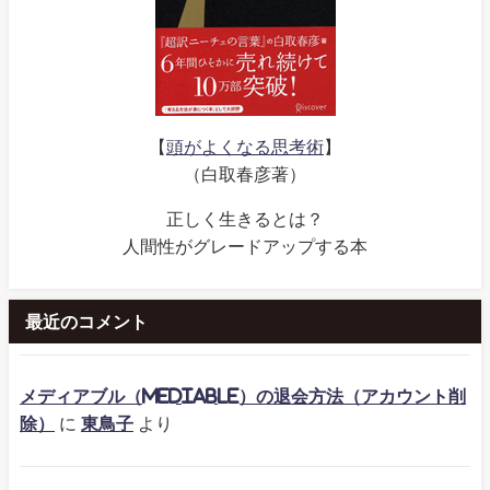
【
頭がよくなる思考術
】
（白取春彦著）
正しく生きるとは？
人間性がグレードアップする本
最近のコメント
メディアブル（mediable）の退会方法（アカウント削
除）
に
東鳥子
より