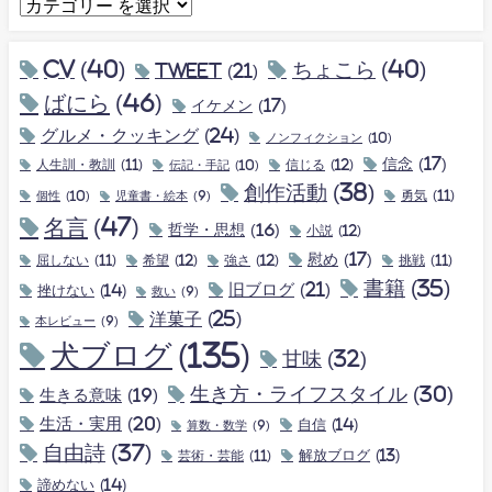
CV
(40)
ちょこら
(40)
tweet
(21)
ばにら
(46)
イケメン
(17)
グルメ・クッキング
(24)
ノンフィクション
(10)
信念
(17)
人生訓・教訓
(11)
伝記・手記
(10)
信じる
(12)
創作活動
(38)
個性
(10)
勇気
(11)
児童書・絵本
(9)
名言
(47)
哲学・思想
(16)
小説
(12)
慰め
(17)
屈しない
(11)
希望
(12)
強さ
(12)
挑戦
(11)
書籍
(35)
旧ブログ
(21)
挫けない
(14)
救い
(9)
洋菓子
(25)
本レビュー
(9)
犬ブログ
(135)
甘味
(32)
生き方・ライフスタイル
(30)
生きる意味
(19)
生活・実用
(20)
自信
(14)
算数・数学
(9)
自由詩
(37)
解放ブログ
(13)
芸術・芸能
(11)
諦めない
(14)