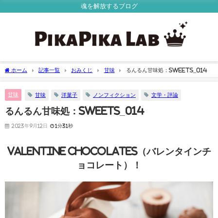
魂を解放するブログ
ホーム
記事一覧
おみくじ
甘味
るんるん甘味処：Sweets_014
甘味
甘味
洋菓子
ノンフィクション
文学・評論
るんるん甘味処：Sweets_014
2023年9月12日
1分31秒
Valentine Chocolates（バレンタインチ
ョコレート）！