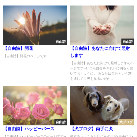
自由詩
自由詩
【自由詩】開花
【自由詩】あなたに向けて照射
します
【自由詩】開花のページです--…...
【自由詩】あなたに向けて照射しますのペ
ージです--いつも自分をきれいに明るく磨
いておくように。 あなたは自分という窓
を通して世界を見るのだか...
自由詩
犬ブログ
【自由詩】ハッピーバース
【犬ブログ】両手に犬
【自由詩】ハッピーバースのページです--
愛するちょこらとばにらの日記-両手に犬-