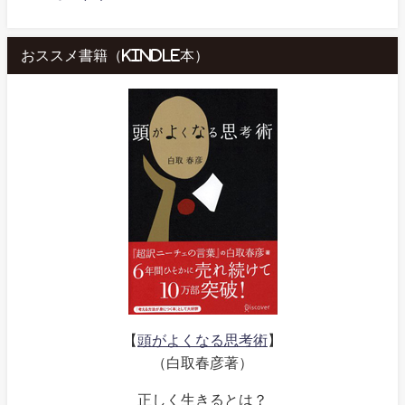
おススメ書籍（kindle本）
【
頭がよくなる思考術
】
（白取春彦著）
正しく生きるとは？