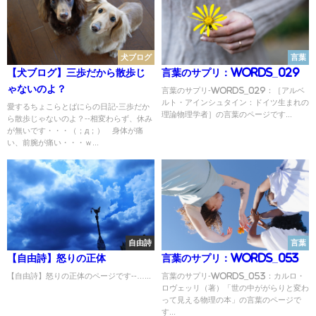
犬ブログ
言葉
【犬ブログ】三歩だから散歩じ
言葉のサプリ：Words_029
ゃないのよ？
言葉のサプリ-Words_029：［アルベ
ルト・アインシュタイン：ドイツ生まれの
愛するちょこらとばにらの日記-三歩だか
理論物理学者］の言葉のページです...
ら散歩じゃないのよ？--相変わらず、休み
が無いです・・・（；д；） 身体が痛
い、前腕が痛い・・・ｗ...
自由詩
言葉
【自由詩】怒りの正体
言葉のサプリ：Words_053
【自由詩】怒りの正体のページです--…...
言葉のサプリ-Words_053：カルロ・
ロヴェッリ（著）「世の中ががらりと変わ
って見える物理の本」の言葉のページで
す...