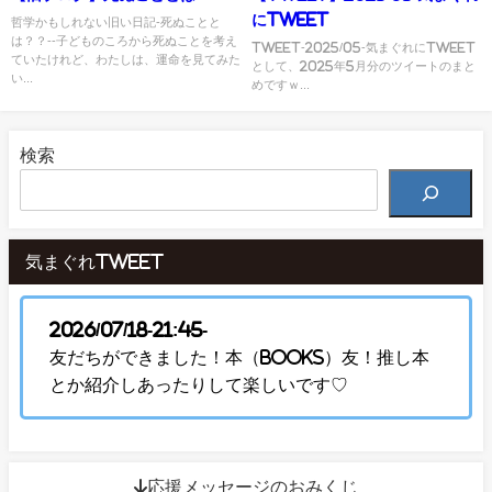
にTweet
哲学かもしれない旧い日記-死ぬことと
は？？--子どものころから死ぬことを考え
Tweet-2025/05-気まぐれにTweet
ていたけれど、わたしは、運命を見てみた
として、2025年5月分のツイートのまと
い...
めですｗ...
検索
気まぐれTweet
2026/07/18-21:45-
友だちができました！本（Books）友！推し本
とか紹介しあったりして楽しいです♡
↓応援メッセージのおみくじ