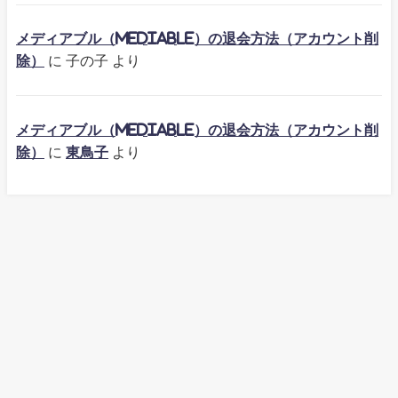
メディアブル（mediable）の退会方法（アカウント削
除）
に
子の子
より
メディアブル（mediable）の退会方法（アカウント削
除）
に
東鳥子
より
TOP
Contact
Privacy Policy
※文章・画像・イラストの無断使用は禁止します。Ⓒ2023-2026.ぴかぴか
ラボ_All Rights Reserved.