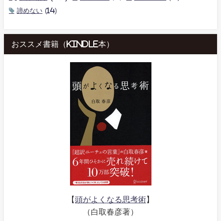
諦めない
(14)
おススメ書籍（kindle本）
【
頭がよくなる思考術
】
（白取春彦著）