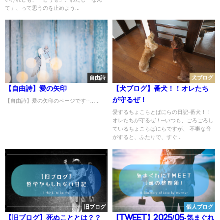
て」、って思うのを止めよう...
自由詩
犬ブログ
【自由詩】愛の矢印
【犬ブログ】番犬！！オレたち
が守るぜ！
【自由詩】愛の矢印のページです--…...
愛するちょこらとばにらの日記-番犬！！
オレたちが守るぜ！--いつも、ごろごろし
ているちょこらばにらですが、 不審な音
がすると、ふたりで、すぐ...
旧ブログ
個人ブログ
【旧ブログ】死ぬこととは？？
【Tweet】2025/05-気まぐれ