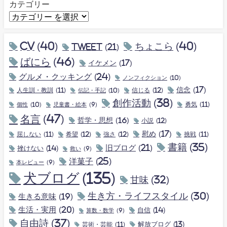
カテゴリー
CV
(40)
ちょこら
(40)
tweet
(21)
ばにら
(46)
イケメン
(17)
グルメ・クッキング
(24)
ノンフィクション
(10)
信念
(17)
人生訓・教訓
(11)
伝記・手記
(10)
信じる
(12)
創作活動
(38)
個性
(10)
勇気
(11)
児童書・絵本
(9)
名言
(47)
哲学・思想
(16)
小説
(12)
慰め
(17)
屈しない
(11)
希望
(12)
強さ
(12)
挑戦
(11)
書籍
(35)
旧ブログ
(21)
挫けない
(14)
救い
(9)
洋菓子
(25)
本レビュー
(9)
犬ブログ
(135)
甘味
(32)
生き方・ライフスタイル
(30)
生きる意味
(19)
生活・実用
(20)
自信
(14)
算数・数学
(9)
自由詩
(37)
解放ブログ
(13)
芸術・芸能
(11)