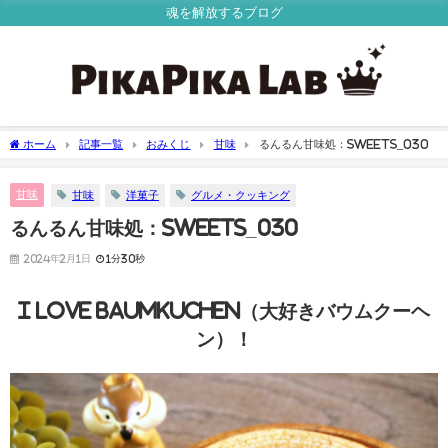
魂を解放するブログ
ホーム
記事一覧
おみくじ
甘味
るんるん甘味処：Sweets_030
甘味
甘味
洋菓子
グルメ・クッキング
るんるん甘味処：Sweets_030
2024年2月1日
1分30秒
I love Baumkuchen（大好きバウムクーヘ
ン）！