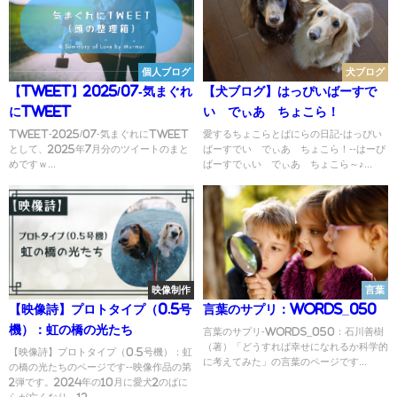
個人ブログ
犬ブログ
【Tweet】2025/07-気まぐれ
【犬ブログ】はっぴいばーすで
にTweet
い でぃあ ちょこら！
Tweet-2025/07-気まぐれにTweet
愛するちょこらとばにらの日記-はっぴい
として、2025年7月分のツイートのまと
ばーすでい でぃあ ちょこら！--はーぴ
めですｗ...
ばーすでぃい でぃあ ちょこら～♪...
映像制作
言葉
【映像詩】プロトタイプ（0.5号
言葉のサプリ：Words_050
機）：虹の橋の光たち
言葉のサプリ-Words_050：石川善樹
（著）「どうすれば幸せになれるか科学的
【映像詩】プロトタイプ（0.5号機）：虹
に考えてみた」の言葉のページです...
の橋の光たちのページです--映像作品の第
2弾です。2024年の10月に愛犬2のばに
らが亡くなり、12...