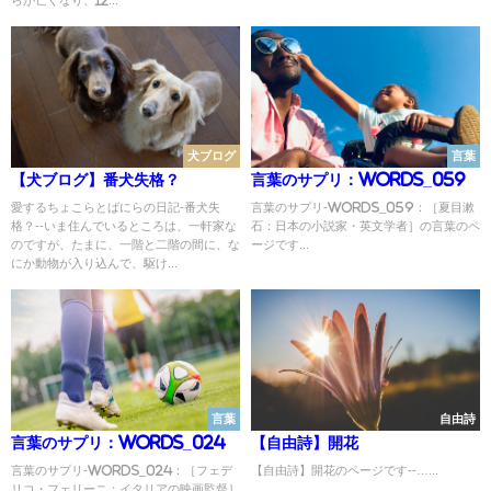
犬ブログ
言葉
【犬ブログ】番犬失格？
言葉のサプリ：Words_059
愛するちょこらとばにらの日記-番犬失
言葉のサプリ-Words_059：［夏目漱
格？--いま住んでいるところは、一軒家な
石：日本の小説家・英文学者］の言葉のペ
のですが、たまに、一階と二階の間に、な
ージです...
にか動物が入り込んで、駆け...
言葉
自由詩
言葉のサプリ：Words_024
【自由詩】開花
言葉のサプリ-Words_024：［フェデ
【自由詩】開花のページです--…...
リコ・フェリーニ：イタリアの映画監督］