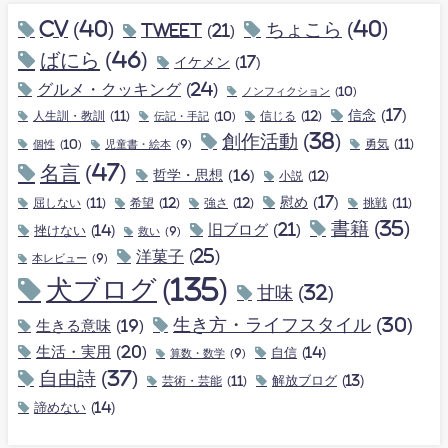
CV
(40)
ちょこら
(40)
tweet
(21)
ばにら
(46)
イケメン
(17)
グルメ・クッキング
(24)
ノンフィクション
(10)
信念
(17)
人生訓・教訓
(11)
伝記・手記
(10)
信じる
(12)
創作活動
(38)
個性
(10)
勇気
(11)
児童書・絵本
(9)
名言
(47)
哲学・思想
(16)
小説
(12)
慰め
(17)
屈しない
(11)
希望
(12)
強さ
(12)
挑戦
(11)
書籍
(35)
旧ブログ
(21)
挫けない
(14)
救い
(9)
洋菓子
(25)
本レビュー
(9)
犬ブログ
(135)
甘味
(32)
生き方・ライフスタイル
(30)
生きる意味
(19)
生活・実用
(20)
自信
(14)
算数・数学
(9)
自由詩
(37)
解放ブログ
(13)
芸術・芸能
(11)
諦めない
(14)