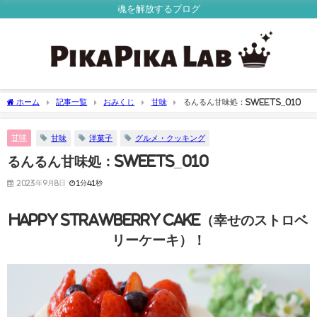
魂を解放するブログ
ホーム
記事一覧
おみくじ
甘味
るんるん甘味処：Sweets_010
甘味
甘味
洋菓子
グルメ・クッキング
るんるん甘味処：Sweets_010
2023年9月8日
1分41秒
Happy Strawberry Cake（幸せのストロベ
リーケーキ）！