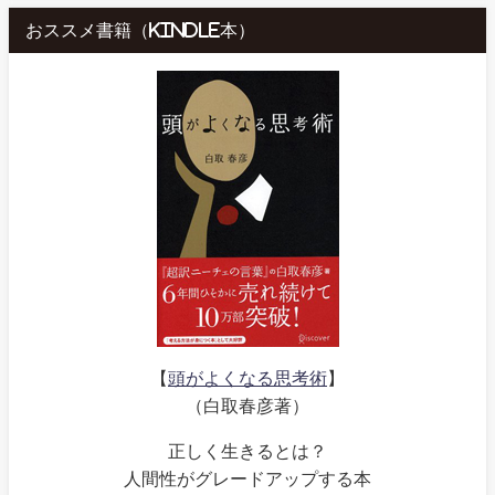
おススメ書籍（kindle本）
【
頭がよくなる思考術
】
（白取春彦著）
正しく生きるとは？
人間性がグレードアップする本