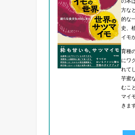
の本
方な
的な
史、
イモ
育種
にワ
れて
芋蜜
むこ
マイ
きま