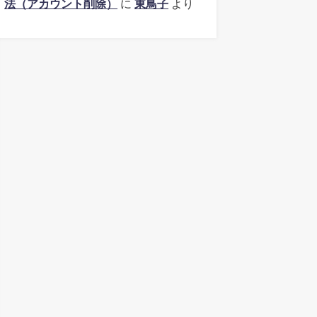
法（アカウント削除）
に
東鳥子
より