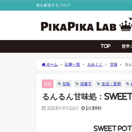
魂を解放するブログ
TOP
哲学
ホーム
記事一覧
おみくじ
甘味
るん
甘味
甘味
洋菓子
生活・実用
るんるん甘味処：Sweets
2023年9月26日
1分39秒
Sweet P