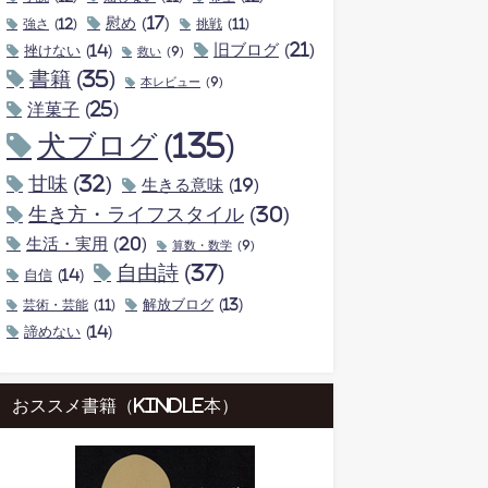
慰め
(17)
強さ
(12)
挑戦
(11)
旧ブログ
(21)
挫けない
(14)
救い
(9)
書籍
(35)
本レビュー
(9)
洋菓子
(25)
犬ブログ
(135)
甘味
(32)
生きる意味
(19)
生き方・ライフスタイル
(30)
生活・実用
(20)
算数・数学
(9)
自由詩
(37)
自信
(14)
解放ブログ
(13)
芸術・芸能
(11)
諦めない
(14)
おススメ書籍（kindle本）