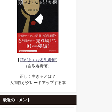
【
頭がよくなる思考術
】
（白取春彦著）
正しく生きるとは？
人間性がグレードアップする本
最近のコメント