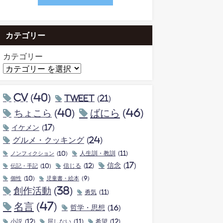
カテゴリー
カテゴリー
CV
(40)
tweet
(21)
ちょこら
(40)
ばにら
(46)
イケメン
(17)
グルメ・クッキング
(24)
ノンフィクション
(10)
人生訓・教訓
(11)
信念
(17)
伝記・手記
(10)
信じる
(12)
個性
(10)
児童書・絵本
(9)
創作活動
(38)
勇気
(11)
名言
(47)
哲学・思想
(16)
小説
(12)
屈しない
(11)
希望
(12)