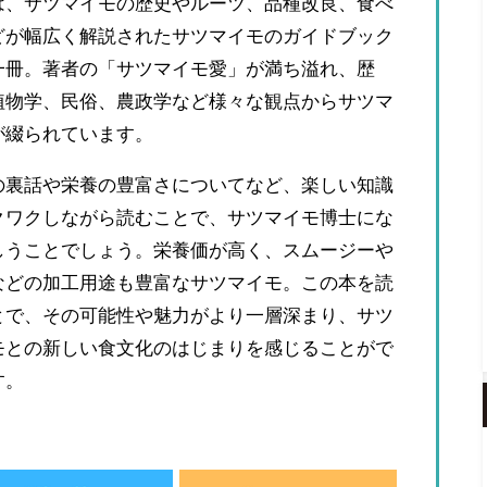
は、サツマイモの歴史やルーツ、品種改良、食べ
どが幅広く解説されたサツマイモのガイドブック
一冊。著者の「サツマイモ愛」が満ち溢れ、歴
植物学、民俗、農政学など様々な観点からサツマ
が綴られています。
の裏話や栄養の豊富さについてなど、楽しい知識
クワクしながら読むことで、サツマイモ博士にな
しうことでしょう。栄養価が高く、スムージーや
などの加工用途も豊富なサツマイモ。この本を読
とで、その可能性や魅力がより一層深まり、サツ
モとの新しい食文化のはじまりを感じることがで
す。