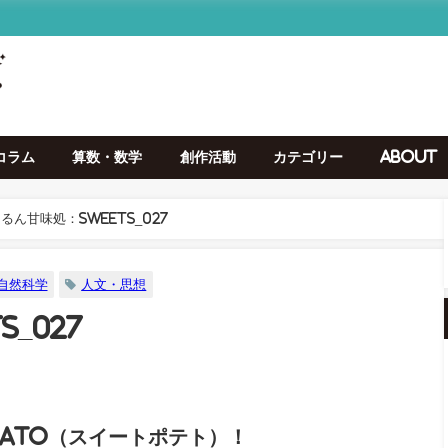
コラム
算数・数学
創作活動
カテゴリー
About
るん甘味処：Sweets_027
自然科学
人文・思想
_027
otato（スイートポテト）！