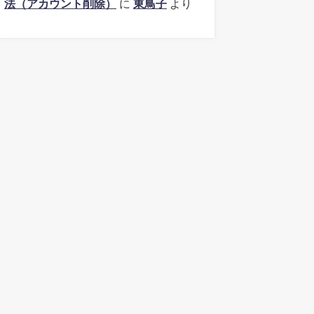
法（アカウント削除）
に
東鳥子
より