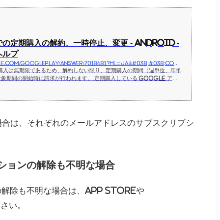
 での定期購入の解約、一時停止、変更 - Android -
 ヘルプ
https://support.google.com/googleplay/answer/7018481?hl=ja&#038;#038;co=GENIE.Platform=Android
の定期購入は無期限であるため、解約しない限り、定期購入の期間（週単位、年単
象期間の開始時に請求が行われます。 定期購入している Google アカ
い 定期購入を解約するGoogle のセルフヘルプ フローを使用して定期
場合は、それぞれのメールアドレスのサブスクリプシ
ションの解除も不明な場合
除も不明な場合は、App Storeや
ださい。