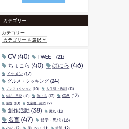
カテゴリー
カテゴリー
CV
(40)
tweet
(21)
ちょこら
(40)
ばにら
(46)
イケメン
(17)
グルメ・クッキング
(24)
ノンフィクション
(10)
人生訓・教訓
(11)
信念
(17)
伝記・手記
(10)
信じる
(12)
個性
(10)
児童書・絵本
(9)
創作活動
(38)
勇気
(11)
名言
(47)
哲学・思想
(16)
小説
(12)
屈しない
(11)
希望
(12)