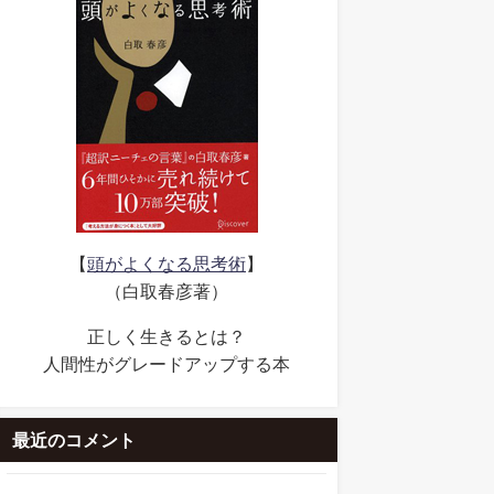
【
頭がよくなる思考術
】
（白取春彦著）
正しく生きるとは？
人間性がグレードアップする本
最近のコメント