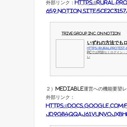
外部リンク：
https://rural-pr
659.notion.site/5ce2c315
TRIVE GROUP Inc. on Notion
いずれの方法でもログ
https://rural-protest
PCでは問題なくログイン・
い
２）mediable運営への機能要望
外部リンク：
https://docs.google.com/
jD9gB4qQaJ61vuNvojXbh8