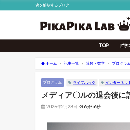
魂を解放するブログ
TOP
哲学
ホーム
記事一覧
算数・数学
プログラ
プログラム
ライフハック
インターネッ
メディア〇ルの退会後に
2025年2月28日
6分46秒