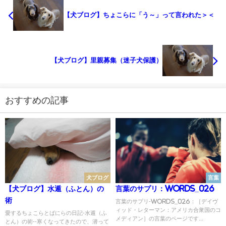
【犬ブログ】ちょこらに「う～」って言われた＞＜
【犬ブログ】里親募集（迷子犬保護）
おすすめの記事
犬ブログ
言葉
【犬ブログ】水遁（ふとん）の
言葉のサプリ：Words_026
術
言葉のサプリ-Words_026：［デイヴ
ィッド・レターマン：アメリカ合衆国のコ
愛するちょこらとばにらの日記-水遁（ふ
メディアン］の言葉のページです...
とん）の術--寒くなってきたので、潜って