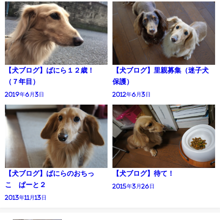
【犬ブログ】ばにら１２歳！
【犬ブログ】里親募集（迷子犬
（７年目）
保護）
2019年6月3日
2012年6月3日
【犬ブログ】ばにらのおちっ
【犬ブログ】待て！
こ ぱーと２
2015年3月26日
2013年11月13日