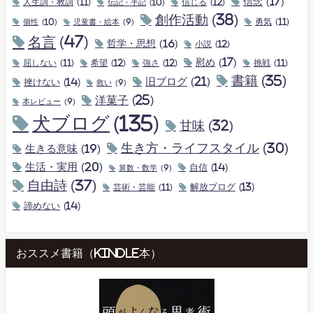
信念
(17)
人生訓・教訓
(11)
伝記・手記
(10)
信じる
(12)
創作活動
(38)
個性
(10)
勇気
(11)
児童書・絵本
(9)
名言
(47)
哲学・思想
(16)
小説
(12)
慰め
(17)
屈しない
(11)
希望
(12)
強さ
(12)
挑戦
(11)
書籍
(35)
旧ブログ
(21)
挫けない
(14)
救い
(9)
洋菓子
(25)
本レビュー
(9)
犬ブログ
(135)
甘味
(32)
生き方・ライフスタイル
(30)
生きる意味
(19)
生活・実用
(20)
自信
(14)
算数・数学
(9)
自由詩
(37)
解放ブログ
(13)
芸術・芸能
(11)
諦めない
(14)
おススメ書籍（kindle本）