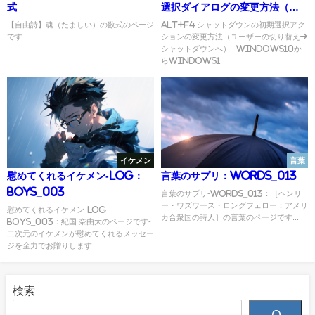
式
選択ダイアログの変更方法（ユ
ーザーの切り替え→シャットダウ
【自由詩】魂（たましい）の数式のページ
Alt+F4 シャットダウンの初期選択アク
です--…...
ションの変更方法（ユーザーの切り替え→
ンへ）
シャットダウンへ）--Windows10か
らWindows1...
イケメン
言葉
慰めてくれるイケメン-Log：
言葉のサプリ：Words_013
Boys_003
言葉のサプリ-Words_013：［ヘンリ
ー・ワズワース・ロングフェロー：アメリ
慰めてくれるイケメン-Log-
カ合衆国の詩人］の言葉のページです...
Boys_003：紀国 奈由大のページです-
二次元のイケメンが慰めてくれるメッセー
ジを全力でお贈りします...
検索