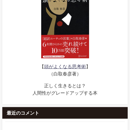
【
頭がよくなる思考術
】
（白取春彦著）
正しく生きるとは？
人間性がグレードアップする本
最近のコメント