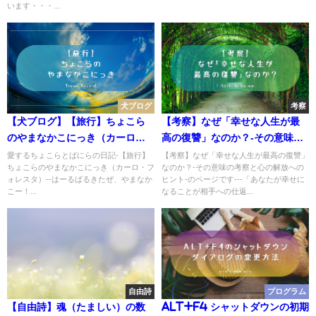
います・・・...
犬ブログ
考察
【犬ブログ】【旅行】ちょこら
【考察】なぜ「幸せな人生が最
のやまなかこにっき（カーロ・
高の復讐」なのか？-その意味の
フォレスタ）
考察と心の解放へのヒント-
愛するちょこらとばにらの日記-【旅行】
【考察】なぜ「幸せな人生が最高の復讐」
ちょこらのやまなかこにっき（カーロ・フ
なのか？-その意味の考察と心の解放への
ォレスタ）--はーるばるきたぜ、やまなか
ヒント-のページです---「あなたが幸せに
こー！...
なることが相手への仕返...
自由詩
プログラム
【自由詩】魂（たましい）の数
Alt+F4 シャットダウンの初期