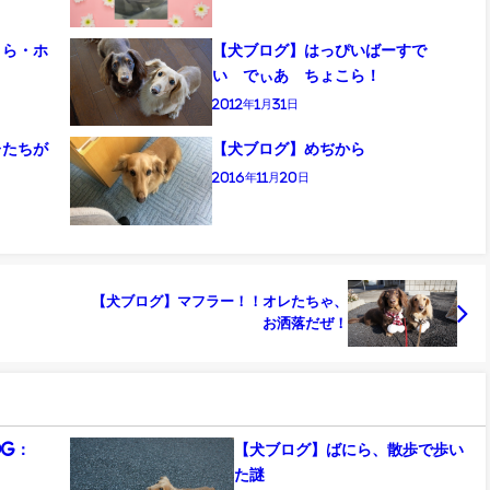
こら・ホ
【犬ブログ】はっぴいばーすで
い でぃあ ちょこら！
2012年1月31日
レたちが
【犬ブログ】めぢから
2016年11月20日
【犬ブログ】マフラー！！オレたちゃ、
お洒落だぜ！
og：
【犬ブログ】ばにら、散歩で歩い
た謎