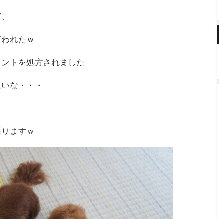
ど、
言われたｗ
メントを処方されました
たいな・・・
張りますｗ