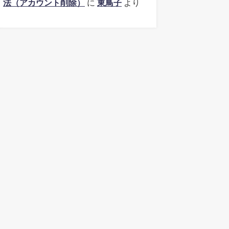
法（アカウント削除）
に
東鳥子
より