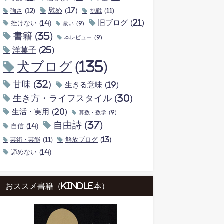
慰め
(17)
強さ
(12)
挑戦
(11)
旧ブログ
(21)
挫けない
(14)
救い
(9)
書籍
(35)
本レビュー
(9)
洋菓子
(25)
犬ブログ
(135)
甘味
(32)
生きる意味
(19)
生き方・ライフスタイル
(30)
生活・実用
(20)
算数・数学
(9)
自由詩
(37)
自信
(14)
解放ブログ
(13)
芸術・芸能
(11)
諦めない
(14)
おススメ書籍（kindle本）