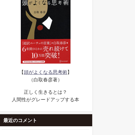
【
頭がよくなる思考術
】
（白取春彦著）
正しく生きるとは？
人間性がグレードアップする本
最近のコメント