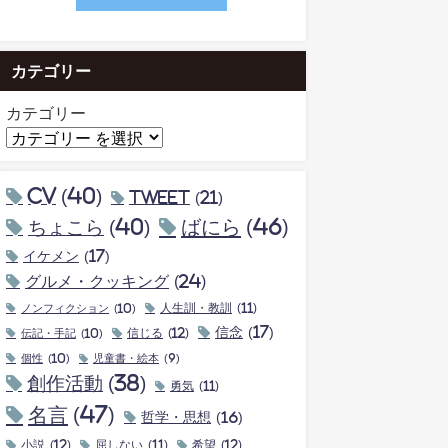
カテゴリー
カテゴリー
CV
(40)
tweet
(21)
ちょこら
(40)
ばにら
(46)
イケメン
(17)
グルメ・クッキング
(24)
ノンフィクション
(10)
人生訓・教訓
(11)
信念
(17)
伝記・手記
(10)
信じる
(12)
個性
(10)
児童書・絵本
(9)
創作活動
(38)
勇気
(11)
名言
(47)
哲学・思想
(16)
小説
(12)
屈しない
(11)
希望
(12)