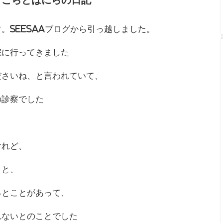
ちょこらとばにらの日記
。Seesaaブログから引っ越しました。
院に行ってきました
ださいね、と言われていて、
の診察でした
けれど、
こと、
るとことがあって、
れないとのことでした