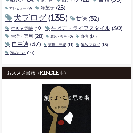
挫けない
(14)
救い
(9)
洋菓子
(25)
本レビュー
(9)
犬ブログ
(135)
甘味
(32)
生き方・ライフスタイル
(30)
生きる意味
(19)
生活・実用
(20)
自信
(14)
算数・数学
(9)
自由詩
(37)
解放ブログ
(13)
芸術・芸能
(11)
諦めない
(14)
おススメ書籍（kindle本）