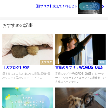
【旧ブログ】支えてくれるヒト
おすすめの記事
犬ブログ
言葉
【犬ブログ】尻萌
言葉のサプリ：Words_063
愛するちょこらとばにらの日記-尻萌--尻
言葉のサプリ-Words_063：［バーナ
ぷりぷり！尻ぷりぷり！・・・...
ード・ショー：アイルランドの劇作家］の
言葉のページです...