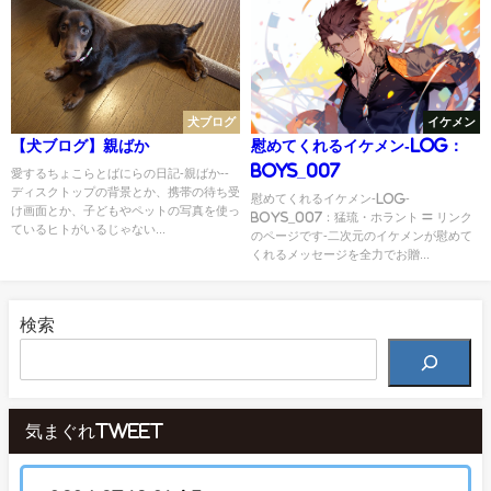
犬ブログ
イケメン
【犬ブログ】親ばか
慰めてくれるイケメン-Log：
Boys_007
愛するちょこらとばにらの日記-親ばか--
ディスクトップの背景とか、携帯の待ち受
慰めてくれるイケメン-Log-
け画面とか、子どもやペットの写真を使っ
Boys_007：猛琉・ホラント = リンク
ているヒトがいるじゃない...
のページです-二次元のイケメンが慰めて
くれるメッセージを全力でお贈...
検索
気まぐれTweet