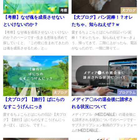
考察
犬ブログ
【考察】なぜ魂を成長させない
【犬ブログ】パン泥棒！？オレ
といけないのか？
たちゃ、知らねえぜ？ｗ
【考察】なぜ魂を成長させないといけない
愛するちょこらとばにらの日記-パン泥
のか？のページです--生きる意味を求めて
棒！？オレたちゃ、知らねえぜ？ｗ--きょ
探していくと、「この世に生まれてきたの
う、帰ってきて、二階に上がったら、電話
は魂を成長させるため」と...
がなったので、一階に降りて...
犬ブログ
プログラム
【犬ブログ】【旅行】ばにらの
メディア〇ルの退会後に請求さ
なすこうげんにっき
れる状況について
愛するちょこらとばにらの日記-【犬ブロ
メディアブル（mediable）の退会後に
グ】【旅行】ばにらのなすこうげんにっ
も請求される状況についてのページです--
き--ぼく、ばにら、です！...
サブスクリプション動画のプラットフォー
ムのmediable...