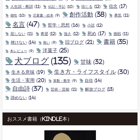
信念
(17)
人生訓・教訓
(11)
伝記・手記
(10)
信じる
(12)
創作活動
(38)
個性
(10)
勇気
(11)
児童書・絵本
(9)
名言
(47)
哲学・思想
(16)
小説
(12)
慰め
(17)
屈しない
(11)
希望
(12)
強さ
(12)
挑戦
(11)
書籍
(35)
旧ブログ
(21)
挫けない
(14)
救い
(9)
洋菓子
(25)
本レビュー
(9)
犬ブログ
(135)
甘味
(32)
生き方・ライフスタイル
(30)
生きる意味
(19)
生活・実用
(20)
自信
(14)
算数・数学
(9)
自由詩
(37)
解放ブログ
(13)
芸術・芸能
(11)
諦めない
(14)
おススメ書籍（kindle本）