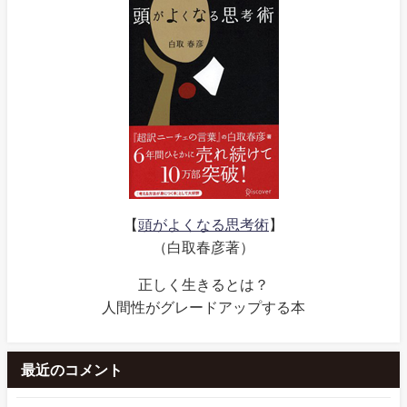
【
頭がよくなる思考術
】
（白取春彦著）
正しく生きるとは？
人間性がグレードアップする本
最近のコメント