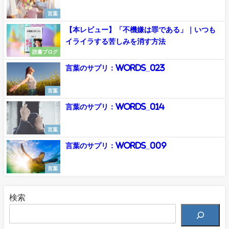
言葉
【本レビュー】「不機嫌は罪である」｜いつも
イライラする苦しみを消す方法
読書ブログ
言葉のサプリ：Words_023
言葉
言葉のサプリ：Words_014
言葉
言葉のサプリ：Words_009
言葉
検索