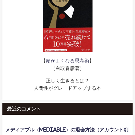
【
頭がよくなる思考術
】
（白取春彦著）
正しく生きるとは？
人間性がグレードアップする本
最近のコメント
メディアブル（mediable）の退会方法（アカウント削