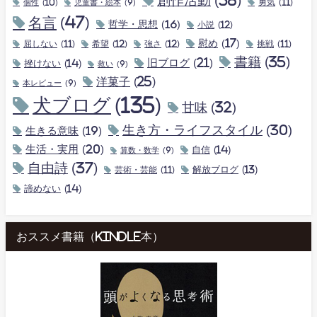
創作活動
(38)
個性
(10)
勇気
(11)
児童書・絵本
(9)
名言
(47)
哲学・思想
(16)
小説
(12)
慰め
(17)
屈しない
(11)
希望
(12)
強さ
(12)
挑戦
(11)
書籍
(35)
旧ブログ
(21)
挫けない
(14)
救い
(9)
洋菓子
(25)
本レビュー
(9)
犬ブログ
(135)
甘味
(32)
生き方・ライフスタイル
(30)
生きる意味
(19)
生活・実用
(20)
自信
(14)
算数・数学
(9)
自由詩
(37)
解放ブログ
(13)
芸術・芸能
(11)
諦めない
(14)
おススメ書籍（kindle本）