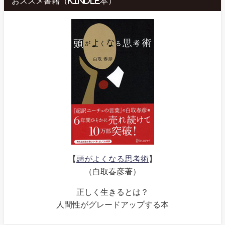
おススメ書籍（kindle本）
【
頭がよくなる思考術
】
（白取春彦著）
正しく生きるとは？
人間性がグレードアップする本