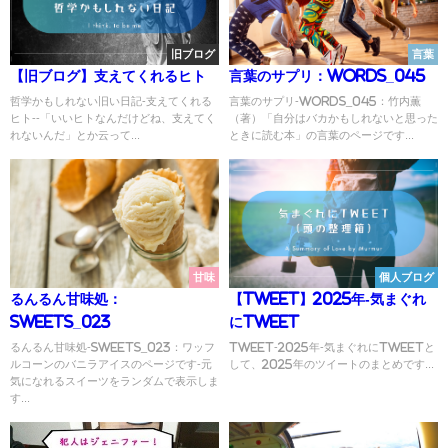
旧ブログ
言葉
【旧ブログ】支えてくれるヒト
言葉のサプリ：Words_045
哲学かもしれない旧い日記-支えてくれる
言葉のサプリ-Words_045：竹内薫
ヒト--「いいヒトなんだけどね、支えてく
（著）「自分はバカかもしれないと思った
れないんだ」とか云って...
ときに読む本」の言葉のページです...
甘味
個人ブログ
るんるん甘味処：
【Tweet】2025年-気まぐれ
Sweets_023
にTweet
るんるん甘味処-Sweets_023：ワッフ
Tweet-2025年-気まぐれにTweetと
ルコーンのバニラアイスのページです-元
して、2025年のツイートのまとめです...
気になれるスイーツをランダムで表示しま
す...