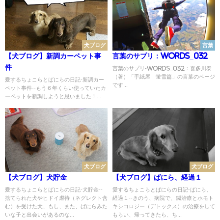
犬ブログ
言葉
【犬ブログ】新調カーペット事
言葉のサプリ：Words_032
件
言葉のサプリ-Words_032：喜多川泰
（著）「手紙屋 蛍雪篇」の言葉のページ
愛するちょこらとばにらの日記-新調カー
です...
ペット事件--もう６年くらい使っていたカ
ーペットを新調しようと思いました！...
犬ブログ
犬ブログ
【犬ブログ】犬貯金
【犬ブログ】ばにら、経過１
愛するちょこらとばにらの日記-犬貯金--
愛するちょこらとばにらの日記-ばにら、
捨てられた犬やヒドイ虐待（ネグレクト含
経過１--きのう、病院で、鍼治療とホモト
む）を受けた犬、もし、また、ばにらみた
キシコロジー（デトックス）の治療をして
いな子と出会いがあるのな...
もらい、帰ってきたら、ち...