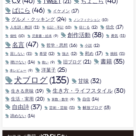
CV
(40)
ちょこら
(40)
tweet
(21)
ばにら
(46)
イケメン
(17)
グルメ・クッキング
(24)
ノンフィクション
(10)
信念
(17)
人生訓・教訓
(11)
伝記・手記
(10)
信じる
(12)
創作活動
(38)
個性
(10)
勇気
(11)
児童書・絵本
(9)
名言
(47)
哲学・思想
(16)
小説
(12)
慰め
(17)
屈しない
(11)
希望
(12)
強さ
(12)
挑戦
(11)
書籍
(35)
旧ブログ
(21)
挫けない
(14)
救い
(9)
洋菓子
(25)
本レビュー
(9)
犬ブログ
(135)
甘味
(32)
生き方・ライフスタイル
(30)
生きる意味
(19)
生活・実用
(20)
自信
(14)
算数・数学
(9)
自由詩
(37)
解放ブログ
(13)
芸術・芸能
(11)
諦めない
(14)