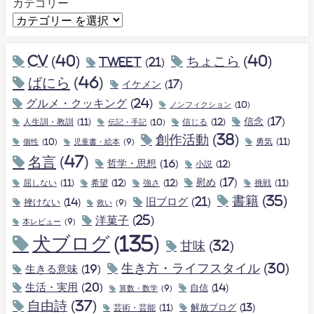
カテゴリー
CV
(40)
ちょこら
(40)
tweet
(21)
ばにら
(46)
イケメン
(17)
グルメ・クッキング
(24)
ノンフィクション
(10)
信念
(17)
人生訓・教訓
(11)
伝記・手記
(10)
信じる
(12)
創作活動
(38)
個性
(10)
勇気
(11)
児童書・絵本
(9)
名言
(47)
哲学・思想
(16)
小説
(12)
慰め
(17)
屈しない
(11)
希望
(12)
強さ
(12)
挑戦
(11)
書籍
(35)
旧ブログ
(21)
挫けない
(14)
救い
(9)
洋菓子
(25)
本レビュー
(9)
犬ブログ
(135)
甘味
(32)
生き方・ライフスタイル
(30)
生きる意味
(19)
生活・実用
(20)
自信
(14)
算数・数学
(9)
自由詩
(37)
解放ブログ
(13)
芸術・芸能
(11)