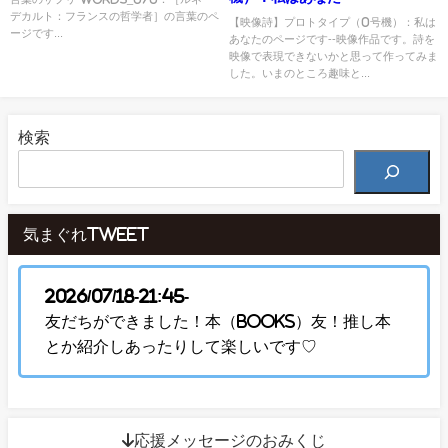
デカルト：フランスの哲学者］の言葉のペ
【映像詩】プロトタイプ（0号機）：私は
ージです...
あなたのページです--映像作品です。詩を
映像で表現できないかと思って作ってみま
した。いまのところ趣味と...
検索
気まぐれTweet
2026/07/18-21:45-
友だちができました！本（Books）友！推し本
とか紹介しあったりして楽しいです♡
↓応援メッセージのおみくじ