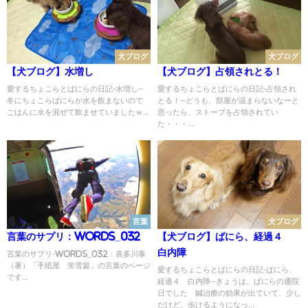
犬ブログ
犬ブログ
【犬ブログ】水増し
【犬ブログ】占領されとる！
愛するちょこらとばにらの日記-水増し--
愛するちょこらとばにらの日記-占領され
冬にちょこらばにらが水を飲まないので
とる！--どうも、部屋が温まらないなーと
ごはんに水を混ぜて飲ませていましたｗ...
思ったら、ストーブを占領されてい
た・・・...
言葉
犬ブログ
言葉のサプリ：Words_032
【犬ブログ】ばにら、経過４
白内障
言葉のサプリ-Words_032：喜多川泰
（著）「手紙屋 蛍雪篇」の言葉のページ
愛するちょこらとばにらの日記-ばにら、
です...
経過４ 白内障--きょうは、ばにらの通院
日でした 鍼治療の効果が出ていて、少し
だけど、歩けるようになっ...