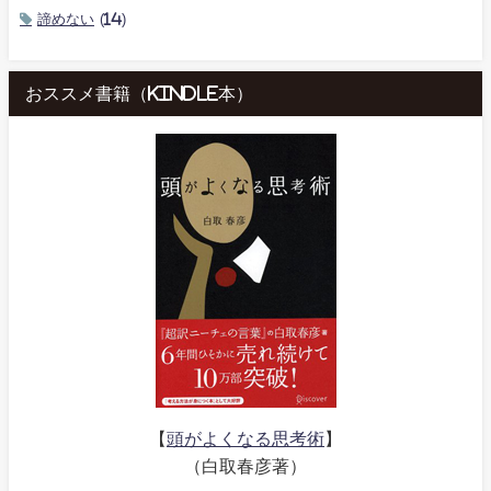
諦めない
(14)
おススメ書籍（kindle本）
【
頭がよくなる思考術
】
（白取春彦著）