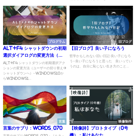
プログラム
旧ブログ
Alt+F4 シャットダウンの初期
【旧ブログ】良い子になろう
選択ダイアログの変更方法（ユ
哲学かもしれない旧い日記-良い子になろ
う--良い子になろうと思った 良いってい
ーザーの切り替え→シャットダウ
Alt+F4 シャットダウンの初期選択アク
うのは、自分に恥じない生き方のこと...
ションの変更方法（ユーザーの切り替え→
ンへ）
シャットダウンへ）--Windows10か
らWindows1...
言葉
映像制作
言葉のサプリ：Words_070
【映像詩】プロトタイプ（0号
機）：私はあなた
言葉のサプリ-Words_070：［ルネ・