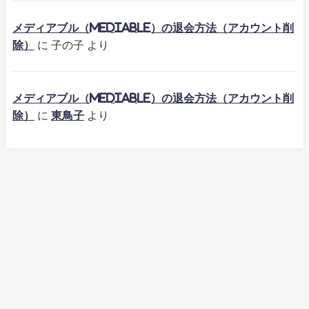
メディアブル（mediable）の退会方法（アカウント削
除）
に
子の子
より
メディアブル（mediable）の退会方法（アカウント削
除）
に
東鳥子
より
TOP
Contact
Privacy Policy
※文章・画像・イラストの無断使用は禁止します。Ⓒ2023-2026.ぴかぴか
ラボ_All Rights Reserved.